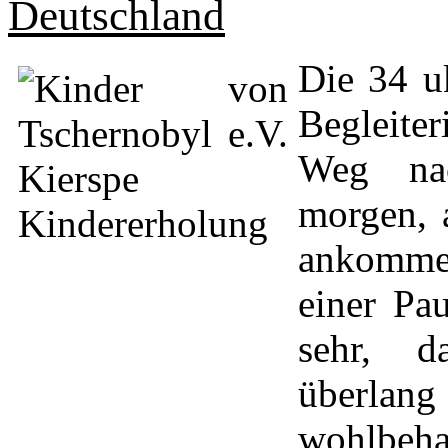
Deutschland
Die 34 u
Begleite
Weg na
morgen, 
ankommen
einer Pa
sehr, d
überlan
wohlbeh